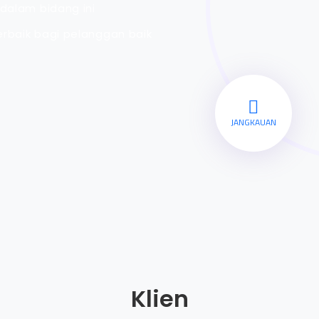
dalam bidang ini
rbaik bagi pelanggan baik
JANGKAUAN
Klien