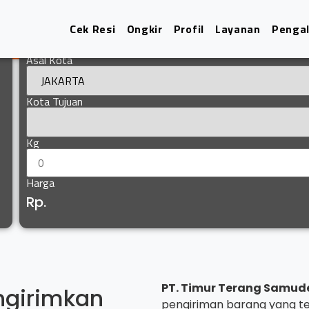
Cek Resi
Ongkir
Profil
Layanan
Pengal
Cek Ongkos Kirim
Asal Kota
Kota Tujuan
Kg
Harga
Rp.
PT. Timur Terang Samud
ngirimkan
pengiriman barang yang ter