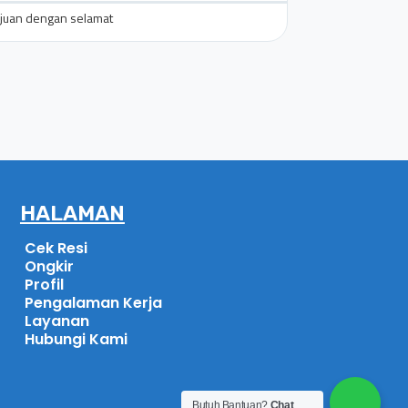
tujuan dengan selamat
Pengiriman barang 
HALAMAN
Cek Resi
Ongkir
Profil
Pengalaman Kerja
Layanan
Hubungi Kami
Butuh Bantuan?
Chat